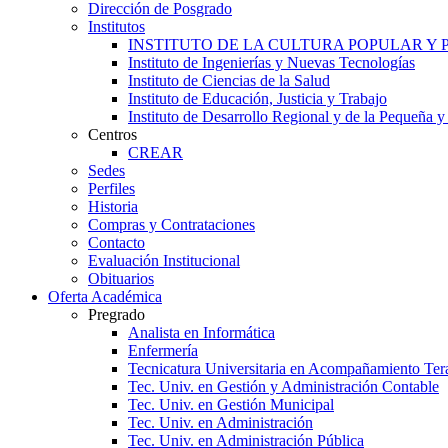
Dirección de Posgrado
Institutos
INSTITUTO DE LA CULTURA POPULAR Y
Instituto de Ingenierías y Nuevas Tecnologías
Instituto de Ciencias de la Salud
Instituto de Educación, Justicia y Trabajo
Instituto de Desarrollo Regional y de la Pequeña
Centros
CREAR
Sedes
Perfiles
Historia
Compras y Contrataciones
Contacto
Evaluación Institucional
Obituarios
Oferta Académica
Pregrado
Analista en Informática
Enfermería
Tecnicatura Universitaria en Acompañamiento Ter
Tec. Univ. en Gestión y Administración Contable
Tec. Univ. en Gestión Municipal
Tec. Univ. en Administración
Tec. Univ. en Administración Pública