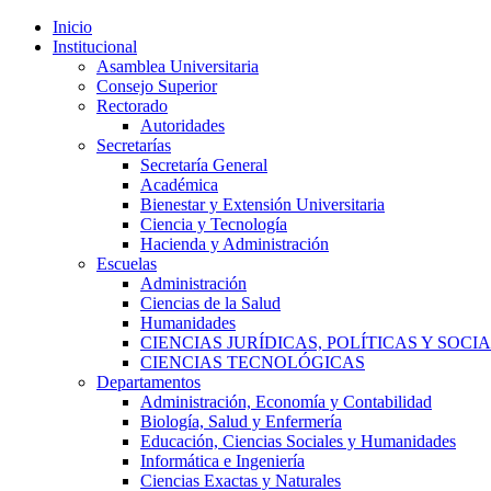
Inicio
Institucional
Asamblea Universitaria
Consejo Superior
Rectorado
Autoridades
Secretarías
Secretaría General
Académica
Bienestar y Extensión Universitaria
Ciencia y Tecnología
Hacienda y Administración
Escuelas
Administración
Ciencias de la Salud
Humanidades
CIENCIAS JURÍDICAS, POLÍTICAS Y SOCI
CIENCIAS TECNOLÓGICAS
Departamentos
Administración, Economía y Contabilidad
Biología, Salud y Enfermería
Educación, Ciencias Sociales y Humanidades
Informática e Ingeniería
Ciencias Exactas y Naturales