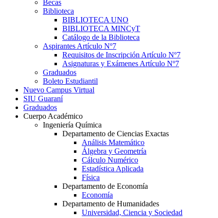
Becas
Biblioteca
BIBLIOTECA UNO
BIBLIOTECA MINCyT
Catálogo de la Biblioteca
Aspirantes Artículo Nº7
Requisitos de Inscripción Artículo Nº7
Asignaturas y Exámenes Artículo Nº7
Graduados
Boleto Estudiantil
Nuevo Campus Virtual
SIU Guaraní
Graduados
Cuerpo Académico
Ingeniería Química
Departamento de Ciencias Exactas
Análisis Matemático
Álgebra y Geometría
Cálculo Numérico
Estadística Aplicada
Física
Departamento de Economía
Economía
Departamento de Humanidades
Universidad, Ciencia y Sociedad