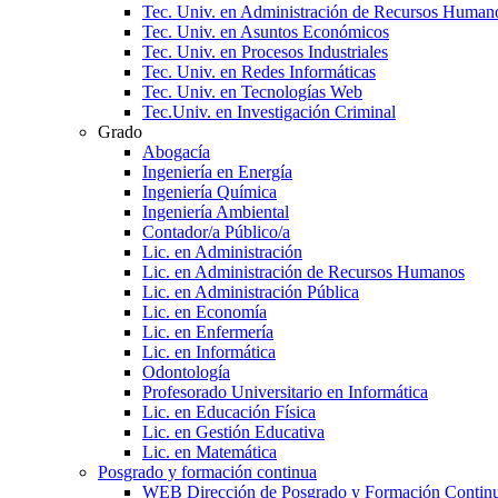
Tec. Univ. en Administración de Recursos Human
Tec. Univ. en Asuntos Económicos
Tec. Univ. en Procesos Industriales
Tec. Univ. en Redes Informáticas
Tec. Univ. en Tecnologías Web
Tec.Univ. en Investigación Criminal
Grado
Abogacía
Ingeniería en Energía
Ingeniería Química
Ingeniería Ambiental
Contador/a Público/a
Lic. en Administración
Lic. en Administración de Recursos Humanos
Lic. en Administración Pública
Lic. en Economía
Lic. en Enfermería
Lic. en Informática
Odontología
Profesorado Universitario en Informática
Lic. en Educación Física
Lic. en Gestión Educativa
Lic. en Matemática
Posgrado y formación continua
WEB Dirección de Posgrado y Formación Contin