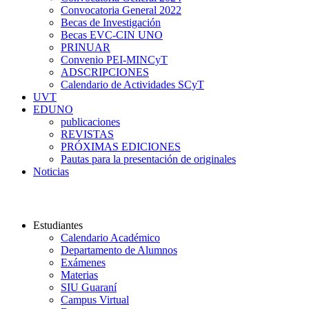
Convocatoria General 2022
Becas de Investigación
Becas EVC-CIN UNO
PRINUAR
Convenio PEI-MINCyT
ADSCRIPCIONES
Calendario de Actividades SCyT
UVT
EDUNO
publicaciones
REVISTAS
PRÓXIMAS EDICIONES
Pautas para la presentación de originales
Noticias
Universidad Nacional del Oeste
Estudiantes
Calendario Académico
Departamento de Alumnos
Exámenes
Materias
SIU Guaraní
Campus Virtual