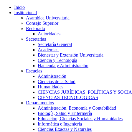
Inicio
Institucional
Asamblea Universitaria
Consejo Superior
Rectorado
Autoridades
Secretarías
Secretaría General
Académica
Bienestar y Extensión Universitaria
Ciencia y Tecnología
Hacienda y Administración
Escuelas
Administración
Ciencias de la Salud
Humanidades
CIENCIAS JURÍDICAS, POLÍTICAS Y SOCI
CIENCIAS TECNOLÓGICAS
Departamentos
Administración, Economía y Contabilidad
Biología, Salud y Enfermería
Educación, Ciencias Sociales y Humanidades
Informática e Ingeniería
Ciencias Exactas y Naturales