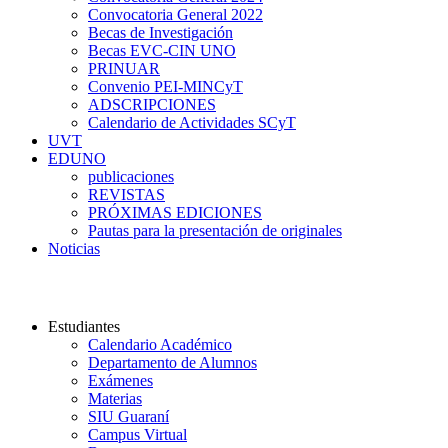
Convocatoria General 2022
Becas de Investigación
Becas EVC-CIN UNO
PRINUAR
Convenio PEI-MINCyT
ADSCRIPCIONES
Calendario de Actividades SCyT
UVT
EDUNO
publicaciones
REVISTAS
PRÓXIMAS EDICIONES
Pautas para la presentación de originales
Noticias
Universidad Nacional del Oeste
Estudiantes
Calendario Académico
Departamento de Alumnos
Exámenes
Materias
SIU Guaraní
Campus Virtual