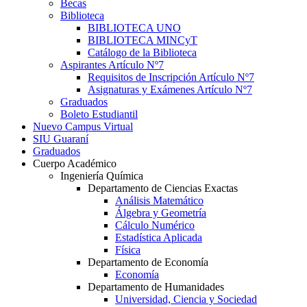
Becas
Biblioteca
BIBLIOTECA UNO
BIBLIOTECA MINCyT
Catálogo de la Biblioteca
Aspirantes Artículo Nº7
Requisitos de Inscripción Artículo Nº7
Asignaturas y Exámenes Artículo Nº7
Graduados
Boleto Estudiantil
Nuevo Campus Virtual
SIU Guaraní
Graduados
Cuerpo Académico
Ingeniería Química
Departamento de Ciencias Exactas
Análisis Matemático
Álgebra y Geometría
Cálculo Numérico
Estadística Aplicada
Física
Departamento de Economía
Economía
Departamento de Humanidades
Universidad, Ciencia y Sociedad