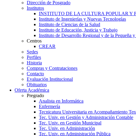
Dirección de Posgrado
Institutos
INSTITUTO DE LA CULTURA POPULAR Y
Instituto de Ingenierías y Nuevas Tecnologías
Instituto de Ciencias de la Salud
Instituto de Educación, Justicia y Trabajo
Instituto de Desarrollo Regional y de la Pequeña
Centros
CREAR
Sedes
Perfiles
Historia
Compras y Contrataciones
Contacto
Evaluación Institucional
Obituarios
Oferta Académica
Pregrado
Analista en Informática
Enfermería
Tecnicatura Universitaria en Acompañamiento Ter
Tec. Univ. en Gestión y Administración Contable
Tec. Univ. en Gestión Municipal
Tec. Univ. en Administración
Tec. Univ. en Administración Pública