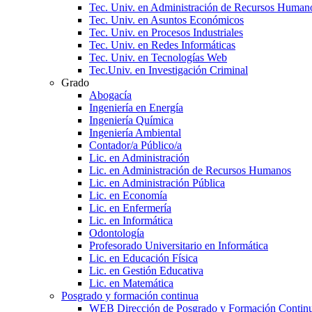
Tec. Univ. en Administración de Recursos Human
Tec. Univ. en Asuntos Económicos
Tec. Univ. en Procesos Industriales
Tec. Univ. en Redes Informáticas
Tec. Univ. en Tecnologías Web
Tec.Univ. en Investigación Criminal
Grado
Abogacía
Ingeniería en Energía
Ingeniería Química
Ingeniería Ambiental
Contador/a Público/a
Lic. en Administración
Lic. en Administración de Recursos Humanos
Lic. en Administración Pública
Lic. en Economía
Lic. en Enfermería
Lic. en Informática
Odontología
Profesorado Universitario en Informática
Lic. en Educación Física
Lic. en Gestión Educativa
Lic. en Matemática
Posgrado y formación continua
WEB Dirección de Posgrado y Formación Contin