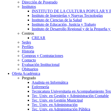
Dirección de Posgrado
Institutos
INSTITUTO DE LA CULTURA POPULAR Y
Instituto de Ingenierías y Nuevas Tecnologías
Instituto de Ciencias de la Salud
Instituto de Educación, Justicia y Trabajo
Instituto de Desarrollo Regional y de la Pequeña
Centros
CREAR
Sedes
Perfiles
Historia
Compras y Contrataciones
Contacto
Evaluación Institucional
Obituarios
Oferta Académica
Pregrado
Analista en Informática
Enfermería
Tecnicatura Universitaria en Acompañamiento Ter
Tec. Univ. en Gestión y Administración Contable
Tec. Univ. en Gestión Municipal
Tec. Univ. en Administración
Tec. Univ. en Administración Pública