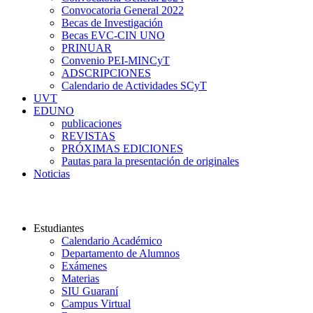
Convocatoria General 2022
Becas de Investigación
Becas EVC-CIN UNO
PRINUAR
Convenio PEI-MINCyT
ADSCRIPCIONES
Calendario de Actividades SCyT
UVT
EDUNO
publicaciones
REVISTAS
PRÓXIMAS EDICIONES
Pautas para la presentación de originales
Noticias
Universidad Nacional del Oeste
Estudiantes
Calendario Académico
Departamento de Alumnos
Exámenes
Materias
SIU Guaraní
Campus Virtual