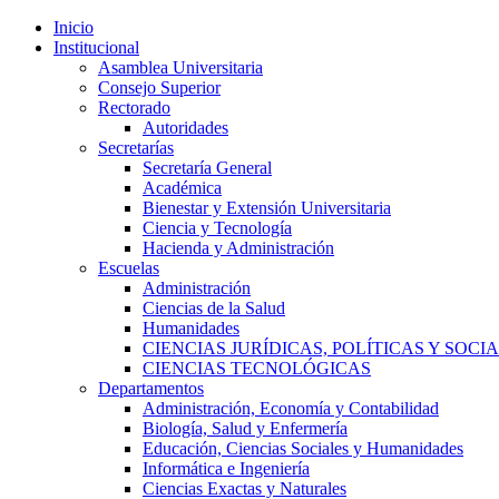
Inicio
Institucional
Asamblea Universitaria
Consejo Superior
Rectorado
Autoridades
Secretarías
Secretaría General
Académica
Bienestar y Extensión Universitaria
Ciencia y Tecnología
Hacienda y Administración
Escuelas
Administración
Ciencias de la Salud
Humanidades
CIENCIAS JURÍDICAS, POLÍTICAS Y SOCI
CIENCIAS TECNOLÓGICAS
Departamentos
Administración, Economía y Contabilidad
Biología, Salud y Enfermería
Educación, Ciencias Sociales y Humanidades
Informática e Ingeniería
Ciencias Exactas y Naturales