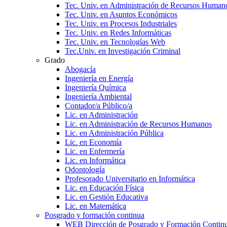
Tec. Univ. en Administración de Recursos Human
Tec. Univ. en Asuntos Económicos
Tec. Univ. en Procesos Industriales
Tec. Univ. en Redes Informáticas
Tec. Univ. en Tecnologías Web
Tec.Univ. en Investigación Criminal
Grado
Abogacía
Ingeniería en Energía
Ingeniería Química
Ingeniería Ambiental
Contador/a Público/a
Lic. en Administración
Lic. en Administración de Recursos Humanos
Lic. en Administración Pública
Lic. en Economía
Lic. en Enfermería
Lic. en Informática
Odontología
Profesorado Universitario en Informática
Lic. en Educación Física
Lic. en Gestión Educativa
Lic. en Matemática
Posgrado y formación continua
WEB Dirección de Posgrado y Formación Contin