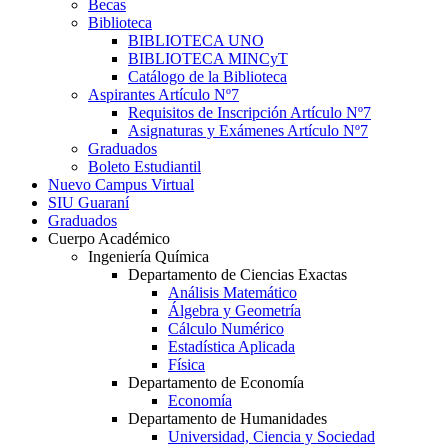
Becas
Biblioteca
BIBLIOTECA UNO
BIBLIOTECA MINCyT
Catálogo de la Biblioteca
Aspirantes Artículo Nº7
Requisitos de Inscripción Artículo Nº7
Asignaturas y Exámenes Artículo Nº7
Graduados
Boleto Estudiantil
Nuevo Campus Virtual
SIU Guaraní
Graduados
Cuerpo Académico
Ingeniería Química
Departamento de Ciencias Exactas
Análisis Matemático
Álgebra y Geometría
Cálculo Numérico
Estadística Aplicada
Física
Departamento de Economía
Economía
Departamento de Humanidades
Universidad, Ciencia y Sociedad